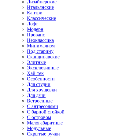
Дизайнерские
Итальянские
Кантри
Классические
Лофт
Модерн
Прованс
Неоклассика
Минимализм
Под старину
Скандинавские
Элитные
Эксклюзивные
Хай-тек
Особенности
Для студии
Для хрущевки
Для дачи
Встроенные
С антресолями
С барной стойкой
С островом
Малогабаритные
Модульные
Скрытые ручки