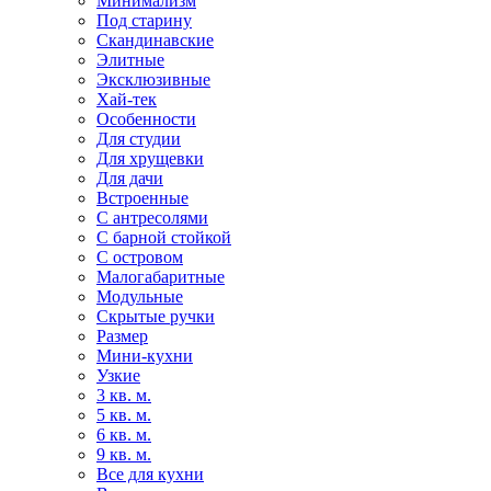
Минимализм
Под старину
Скандинавские
Элитные
Эксклюзивные
Хай-тек
Особенности
Для студии
Для хрущевки
Для дачи
Встроенные
С антресолями
С барной стойкой
С островом
Малогабаритные
Модульные
Скрытые ручки
Размер
Мини-кухни
Узкие
3 кв. м.
5 кв. м.
6 кв. м.
9 кв. м.
Все для кухни