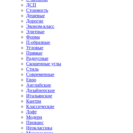
ДСП
Стоимость
Дешевые
Дорогие
Эконом-класс
Элитные
Форма
П-образные
Угловые
Прямые
Радиусные
Скошенные углы
Стиль
Современные
Евро
Английские
Дизайнерские
Итальянские
Кантри
Классические
Лофт
Модерн
Прованс
Неоклассика