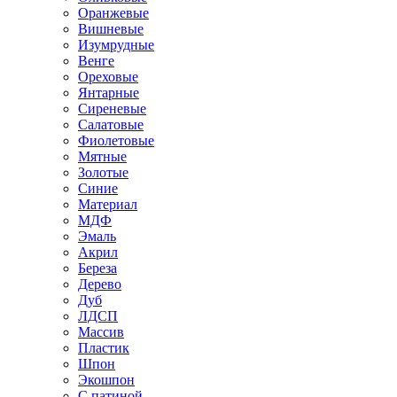
Оранжевые
Вишневые
Изумрудные
Венге
Ореховые
Янтарные
Сиреневые
Салатовые
Фиолетовые
Мятные
Золотые
Синие
Материал
МДФ
Эмаль
Акрил
Береза
Дерево
Дуб
ЛДСП
Массив
Пластик
Шпон
Экошпон
С патиной