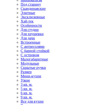
Минимализм
Под старину
Скандинавские
Элитные
Эксклюзивные
Хай-тек
Особенности
Для студии
Для хрущевки
Для дачи
Встроенные
С антресолями
С барной стойкой
С островом
Малогабаритные
Модульные
Скрытые ручки
Размер
Мини-кухни
Узкие
3 кв. м.
5 кв. м.
6 кв. м.
9 кв. м.
Все для кухни