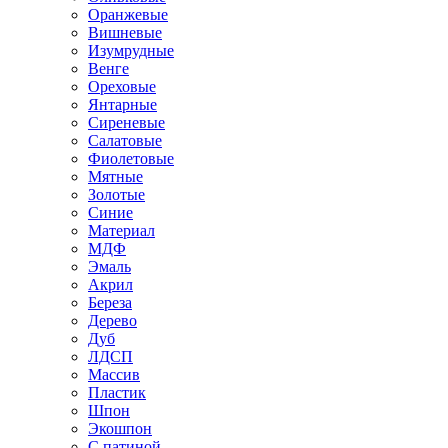
Оранжевые
Вишневые
Изумрудные
Венге
Ореховые
Янтарные
Сиреневые
Салатовые
Фиолетовые
Мятные
Золотые
Синие
Материал
МДФ
Эмаль
Акрил
Береза
Дерево
Дуб
ЛДСП
Массив
Пластик
Шпон
Экошпон
С патиной