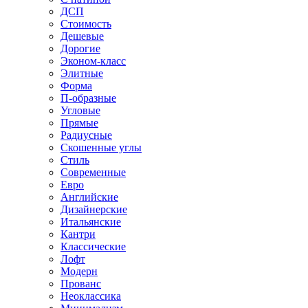
ДСП
Стоимость
Дешевые
Дорогие
Эконом-класс
Элитные
Форма
П-образные
Угловые
Прямые
Радиусные
Скошенные углы
Стиль
Современные
Евро
Английские
Дизайнерские
Итальянские
Кантри
Классические
Лофт
Модерн
Прованс
Неоклассика