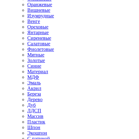
Оранжевые
Вишневые
Изумрудные
Венге
Ореховые
Янтарные
Сиреневые
Салатовые
Фиолетовые
Мятные
Золотые
Синие
Материал
МДФ
Эмаль
Акрил
Береза
Дерево
Дуб
ЛДСП
Массив
Пластик
Шпон
Экошпон
С патиной