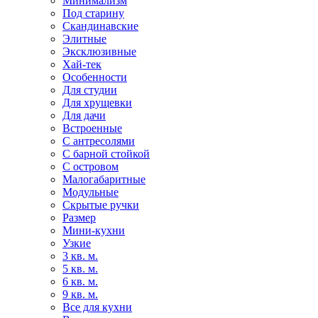
Минимализм
Под старину
Скандинавские
Элитные
Эксклюзивные
Хай-тек
Особенности
Для студии
Для хрущевки
Для дачи
Встроенные
С антресолями
С барной стойкой
С островом
Малогабаритные
Модульные
Скрытые ручки
Размер
Мини-кухни
Узкие
3 кв. м.
5 кв. м.
6 кв. м.
9 кв. м.
Все для кухни