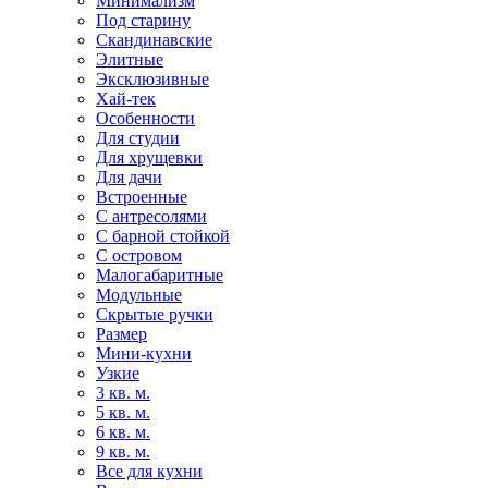
Минимализм
Под старину
Скандинавские
Элитные
Эксклюзивные
Хай-тек
Особенности
Для студии
Для хрущевки
Для дачи
Встроенные
С антресолями
С барной стойкой
С островом
Малогабаритные
Модульные
Скрытые ручки
Размер
Мини-кухни
Узкие
3 кв. м.
5 кв. м.
6 кв. м.
9 кв. м.
Все для кухни