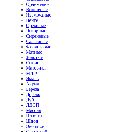
Оранжевые
Вишневые
Изумрудные
Венге
Ореховые
Янтарные
Сиреневые
Салатовые
Фиолетовые
Мятные
Золотые
Синие
Материал
МДФ
Эмаль
Акрил
Береза
Дерево
Дуб
ЛДСП
Массив
Пластик
Шпон
Экошпон
С патиной