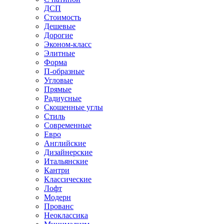
ДСП
Стоимость
Дешевые
Дорогие
Эконом-класс
Элитные
Форма
П-образные
Угловые
Прямые
Радиусные
Скошенные углы
Стиль
Современные
Евро
Английские
Дизайнерские
Итальянские
Кантри
Классические
Лофт
Модерн
Прованс
Неоклассика