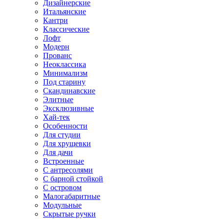
Дизайнерские
Итальянские
Кантри
Классические
Лофт
Модерн
Прованс
Неоклассика
Минимализм
Под старину
Скандинавские
Элитные
Эксклюзивные
Хай-тек
Особенности
Для студии
Для хрущевки
Для дачи
Встроенные
С антресолями
С барной стойкой
С островом
Малогабаритные
Модульные
Скрытые ручки