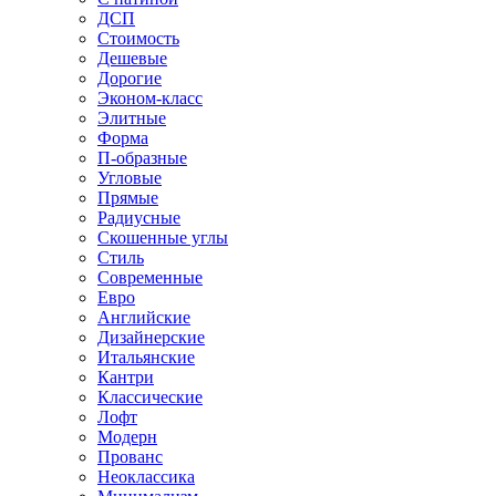
ДСП
Стоимость
Дешевые
Дорогие
Эконом-класс
Элитные
Форма
П-образные
Угловые
Прямые
Радиусные
Скошенные углы
Стиль
Современные
Евро
Английские
Дизайнерские
Итальянские
Кантри
Классические
Лофт
Модерн
Прованс
Неоклассика