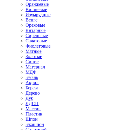
Оранжевые
Вишневые
Изумрудные
Венге
Ореховые
Янтарные
Сиреневые
Салатовые
Фиолетовые
Мятные
Золотые
Синие
Материал
МДФ
Эмаль
Акрил
Береза
Дерево
Дуб
ЛДСП
Массив
Пластик
Шпон
Экошпон
С патиной