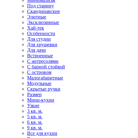
Минимализм
Под старину
Скандинавские
Элитные
Эксклюзивные
Хай-тек
Особенности
Для студии
Для хрущевки
Для дачи
Встроенные
С антресолями
С барной стойкой
С островом
Малогабаритные
Модульные
Скрытые ручки
Размер
Мини-кухни
Узкие
3 кв. м.
5 кв. м.
6 кв. м.
9 кв. м.
Все для кухни