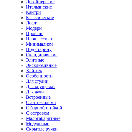
Дизайнерские
Итальянские
Кантри
Классические
Лофт
Модерн
Прованс
Неоклассика
Минимализм
Под старину
Скандинавские
Элитные
Эксклюзивные
Хай-тек
Особенности
Для студии
Для хрущевки
Для дачи
Встроенные
С антресолями
С барной стойкой
С островом
Малогабаритные
Модульные
Скрытые ручки