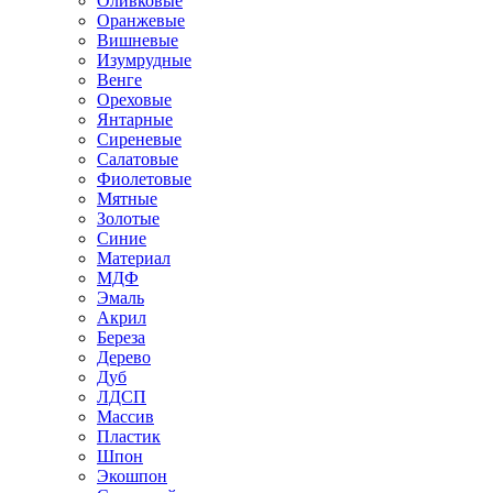
Оливковые
Оранжевые
Вишневые
Изумрудные
Венге
Ореховые
Янтарные
Сиреневые
Салатовые
Фиолетовые
Мятные
Золотые
Синие
Материал
МДФ
Эмаль
Акрил
Береза
Дерево
Дуб
ЛДСП
Массив
Пластик
Шпон
Экошпон