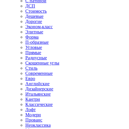
С патиной
ДСП
Стоимость
Дешевые
Дорогие
Эконом-класс
Элитные
Форма
П-образные
Угловые
Прямые
Радиусные
Скошенные углы
Стиль
Современные
Евро
Английские
Дизайнерские
Итальянские
Кантри
Классические
Лофт
Модерн
Прованс
Неоклассика