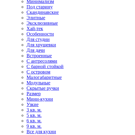
Минимализм
Под старину
Скандинавские
Элитные
Эксклюзивные
Хай-тек
Особенности
Для студии
Для хрущевки
Для дачи
Встроенные
С антресолями
С барной стойкой
С островом
Малогабаритные
Модульные
Скрытые ручки
Размер
Мини-кухни
Узкие
3 кв. м.
5 кв. м.
6 кв. м.
9 кв. м.
Все для кухни