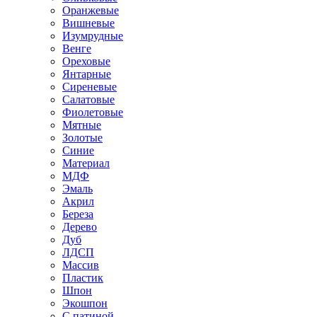
Оранжевые
Вишневые
Изумрудные
Венге
Ореховые
Янтарные
Сиреневые
Салатовые
Фиолетовые
Мятные
Золотые
Синие
Материал
МДФ
Эмаль
Акрил
Береза
Дерево
Дуб
ЛДСП
Массив
Пластик
Шпон
Экошпон
С патиной