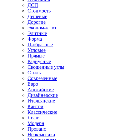
ДСП
Стоимость
Дешевые
Дорогие
Эконом-класс
Элитные
Форма
П-образные
Угловые
Прямые
Радиусные
Скошенные углы
Стиль
Современные
Евро
Английские
Дизайнерские
Итальянские
Кантри
Классические
Лофт
Модерн
Прованс
Неоклассика