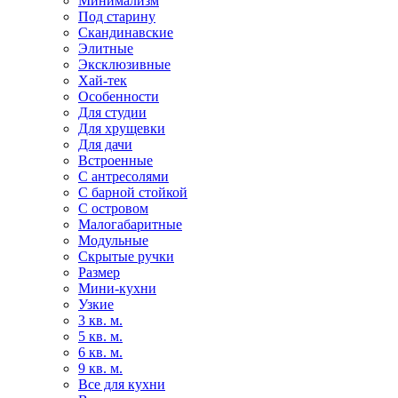
Минимализм
Под старину
Скандинавские
Элитные
Эксклюзивные
Хай-тек
Особенности
Для студии
Для хрущевки
Для дачи
Встроенные
С антресолями
С барной стойкой
С островом
Малогабаритные
Модульные
Скрытые ручки
Размер
Мини-кухни
Узкие
3 кв. м.
5 кв. м.
6 кв. м.
9 кв. м.
Все для кухни