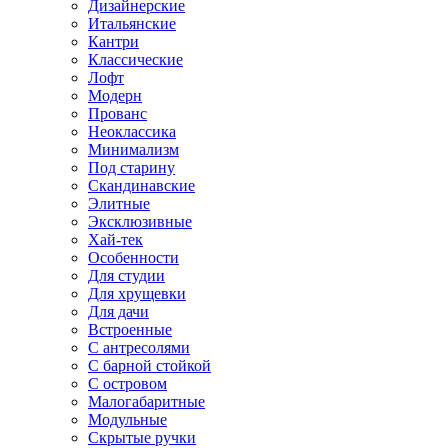
Дизайнерские
Итальянские
Кантри
Классические
Лофт
Модерн
Прованс
Неоклассика
Минимализм
Под старину
Скандинавские
Элитные
Эксклюзивные
Хай-тек
Особенности
Для студии
Для хрущевки
Для дачи
Встроенные
С антресолями
С барной стойкой
С островом
Малогабаритные
Модульные
Скрытые ручки