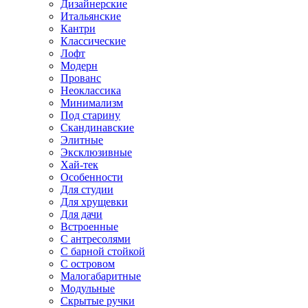
Дизайнерские
Итальянские
Кантри
Классические
Лофт
Модерн
Прованс
Неоклассика
Минимализм
Под старину
Скандинавские
Элитные
Эксклюзивные
Хай-тек
Особенности
Для студии
Для хрущевки
Для дачи
Встроенные
С антресолями
С барной стойкой
С островом
Малогабаритные
Модульные
Скрытые ручки