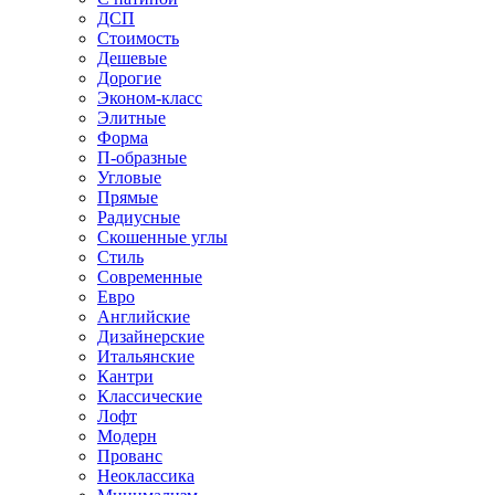
ДСП
Стоимость
Дешевые
Дорогие
Эконом-класс
Элитные
Форма
П-образные
Угловые
Прямые
Радиусные
Скошенные углы
Стиль
Современные
Евро
Английские
Дизайнерские
Итальянские
Кантри
Классические
Лофт
Модерн
Прованс
Неоклассика