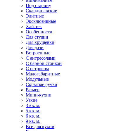
Минимализм
Под старину
Скандинавские
Элитные
Эксклюзивные
Хай-тек
Особенности
Для студии
Для хрущевки
Для дачи
Встроенные
С антресолями
С барной стойкой
С островом
Малогабаритные
Модульные
Скрытые ручки
Размер
Мини-кухни
Узкие
3 кв. м.
5 кв. м.
6 кв. м.
9 кв. м.
Все для кухни