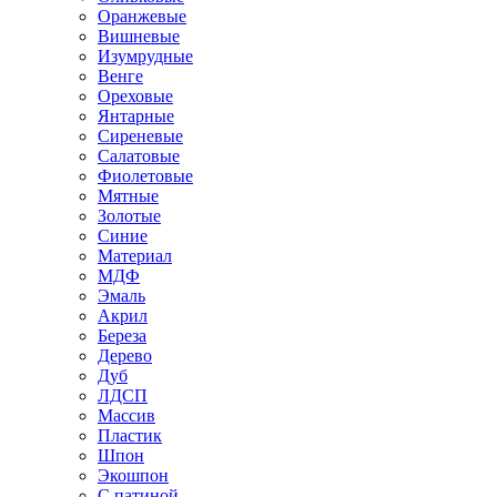
Оранжевые
Вишневые
Изумрудные
Венге
Ореховые
Янтарные
Сиреневые
Салатовые
Фиолетовые
Мятные
Золотые
Синие
Материал
МДФ
Эмаль
Акрил
Береза
Дерево
Дуб
ЛДСП
Массив
Пластик
Шпон
Экошпон
С патиной