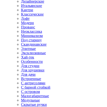
Дизайнерские
Итальянские
Кантри
Классические
Лофт
Модерн
Прованс
Неоклассика
Минимализм
Под старину
Скандинавские
Элитные
Эксклюзивные
Хай-тек
Особенности
Для студии
Для хрущевки
Для дачи
Встроенные
С антресолями
С барной стойкой
С островом
Малогабаритные
Модульные
Скрытые ручки