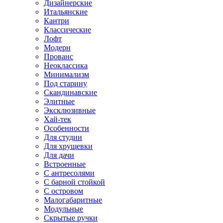
Дизайнерские
Итальянские
Кантри
Классические
Лофт
Модерн
Прованс
Неоклассика
Минимализм
Под старину
Скандинавские
Элитные
Эксклюзивные
Хай-тек
Особенности
Для студии
Для хрущевки
Для дачи
Встроенные
С антресолями
С барной стойкой
С островом
Малогабаритные
Модульные
Скрытые ручки