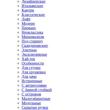
Дизайнерские
Итальянские
Кантри
Классические
Лофт
Модерн
Прованс
Неоклассика
Минимализм
Под старину
Скандинавские
Элитные
Эксклюзивные
Хай-тек
Особенности
Для студии
Для хрущевки
Для дачи
Встроенные
С антресолями
С барной стойкой
С островом
Малогабаритные
Модульные
Скрытые ручки