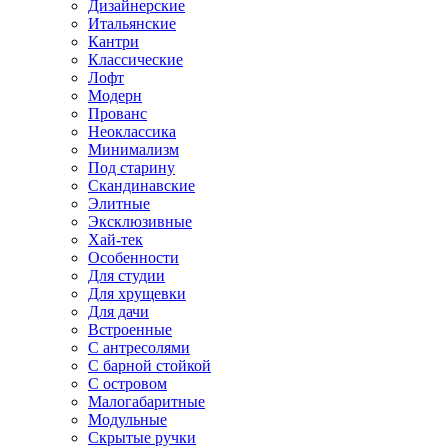
Дизайнерские
Итальянские
Кантри
Классические
Лофт
Модерн
Прованс
Неоклассика
Минимализм
Под старину
Скандинавские
Элитные
Эксклюзивные
Хай-тек
Особенности
Для студии
Для хрущевки
Для дачи
Встроенные
С антресолями
С барной стойкой
С островом
Малогабаритные
Модульные
Скрытые ручки