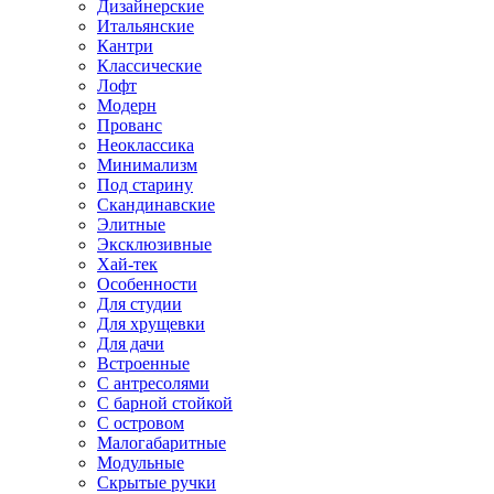
Дизайнерские
Итальянские
Кантри
Классические
Лофт
Модерн
Прованс
Неоклассика
Минимализм
Под старину
Скандинавские
Элитные
Эксклюзивные
Хай-тек
Особенности
Для студии
Для хрущевки
Для дачи
Встроенные
С антресолями
С барной стойкой
С островом
Малогабаритные
Модульные
Скрытые ручки