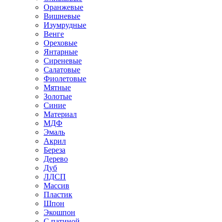
Оранжевые
Вишневые
Изумрудные
Венге
Ореховые
Янтарные
Сиреневые
Салатовые
Фиолетовые
Мятные
Золотые
Синие
Материал
МДФ
Эмаль
Акрил
Береза
Дерево
Дуб
ЛДСП
Массив
Пластик
Шпон
Экошпон
С патиной