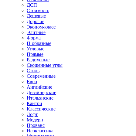
ДСП
Стоимость
Дешевые
Дорогие
Эконом-класс
Элитные
Форма
П-образные
Угловые
Прямые
Радиусные
Скошенные углы
Стиль
Современные
Евро
Английские
Дизайнерские
Итальянские
Кантри
Классические
Лофт
Модерн
Прованс
Неоклассика