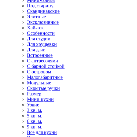
Минимализм
Под старину
Скандинавские
Элитные
Эксклюзивные
Хай-тек
Особенности
Для студии
Для хрущевки
Для дачи
Встроенные
С антресолями
С барной стойкой
С островом
Малогабаритные
Модульные
Скрытые ручки
Размер
Мини-кухни
Узкие
3 кв. м.
5 кв. м.
6 кв. м.
9 кв. м.
Все для кухни