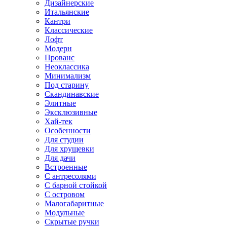
Дизайнерские
Итальянские
Кантри
Классические
Лофт
Модерн
Прованс
Неоклассика
Минимализм
Под старину
Скандинавские
Элитные
Эксклюзивные
Хай-тек
Особенности
Для студии
Для хрущевки
Для дачи
Встроенные
С антресолями
С барной стойкой
С островом
Малогабаритные
Модульные
Скрытые ручки