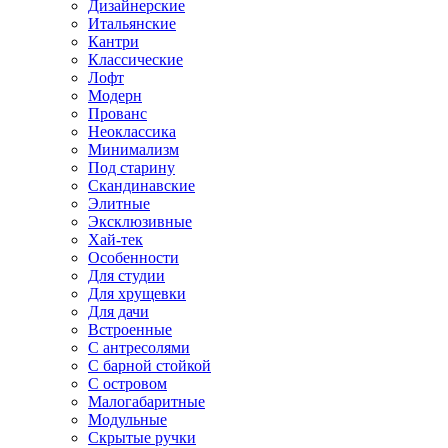
Дизайнерские
Итальянские
Кантри
Классические
Лофт
Модерн
Прованс
Неоклассика
Минимализм
Под старину
Скандинавские
Элитные
Эксклюзивные
Хай-тек
Особенности
Для студии
Для хрущевки
Для дачи
Встроенные
С антресолями
С барной стойкой
С островом
Малогабаритные
Модульные
Скрытые ручки