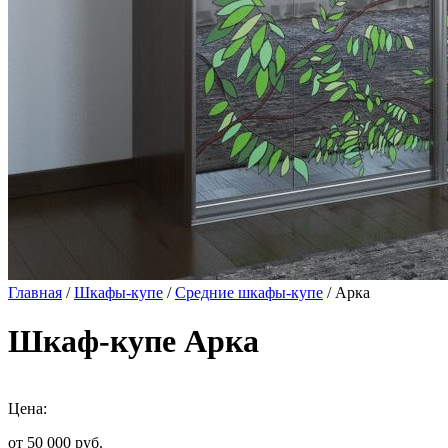
Главная
/
Шкафы-купе
/
Средние шкафы-купе
/ Арка
Шкаф-купе Арка
Цена:
от 50 000
руб.