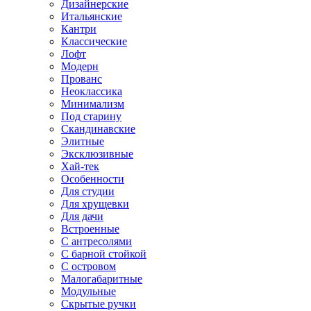
Дизайнерские
Итальянские
Кантри
Классические
Лофт
Модерн
Прованс
Неоклассика
Минимализм
Под старину
Скандинавские
Элитные
Эксклюзивные
Хай-тек
Особенности
Для студии
Для хрущевки
Для дачи
Встроенные
С антресолями
С барной стойкой
С островом
Малогабаритные
Модульные
Скрытые ручки