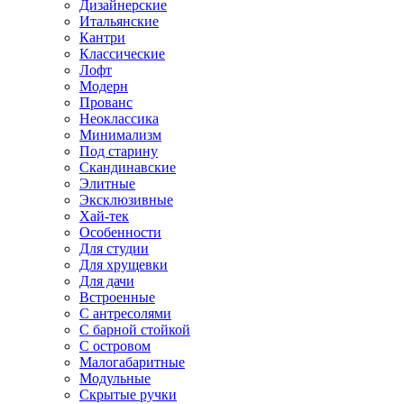
Дизайнерские
Итальянские
Кантри
Классические
Лофт
Модерн
Прованс
Неоклассика
Минимализм
Под старину
Скандинавские
Элитные
Эксклюзивные
Хай-тек
Особенности
Для студии
Для хрущевки
Для дачи
Встроенные
С антресолями
С барной стойкой
С островом
Малогабаритные
Модульные
Скрытые ручки