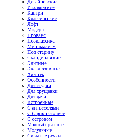
Дизайнерские
Итальянские
Кантри
Классические
Лофт
Модерн
Прованс
Неоклассика
Минимализм
Под старину
Скандинавские
Элитные
Эксклюзивные
Хай-тек
Особенности
Для студии
Для хрущевки
Для дачи
Встроенные
С антресолями
С барной стойкой
С островом
Малогабаритные
Модульные
Скрытые ручки