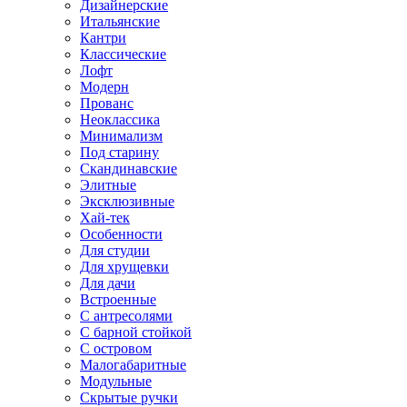
Дизайнерские
Итальянские
Кантри
Классические
Лофт
Модерн
Прованс
Неоклассика
Минимализм
Под старину
Скандинавские
Элитные
Эксклюзивные
Хай-тек
Особенности
Для студии
Для хрущевки
Для дачи
Встроенные
С антресолями
С барной стойкой
С островом
Малогабаритные
Модульные
Скрытые ручки