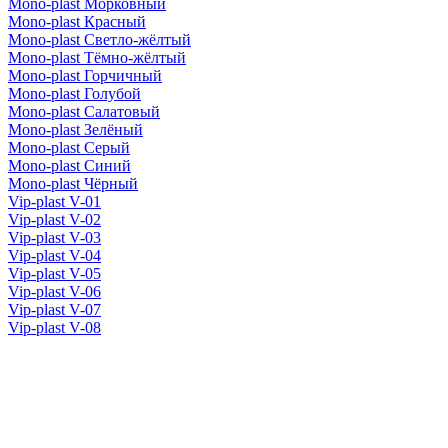
Mono-plast Морковный
Mono-plast Красный
Mono-plast Светло-жёлтый
Mono-plast Тёмно-жёлтый
Mono-plast Горчичный
Mono-plast Голубой
Mono-plast Салатовый
Mono-plast Зелёный
Mono-plast Серый
Mono-plast Синий
Mono-plast Чёрный
Vip-plast V-01
Vip-plast V-02
Vip-plast V-03
Vip-plast V-04
Vip-plast V-05
Vip-plast V-06
Vip-plast V-07
Vip-plast V-08