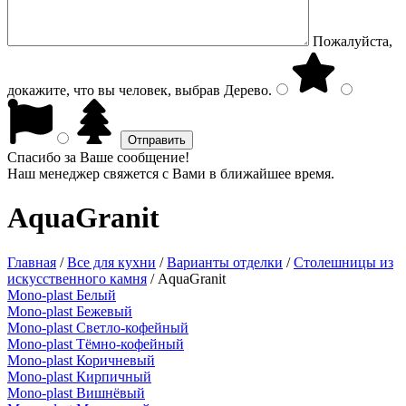
Пожалуйста,
докажите, что вы человек, выбрав
Дерево
.
Спасибо за Ваше сообщение!
Наш менеджер свяжется с Вами в ближайшее время.
AquaGranit
Главная
/
Все для кухни
/
Варианты отделки
/
Столешницы из
искусственного камня
/
AquaGranit
Mono-plast Белый
Mono-plast Бежевый
Mono-plast Светло-кофейный
Mono-plast Тёмно-кофейный
Mono-plast Коричневый
Mono-plast Кирпичный
Mono-plast Вишнёвый