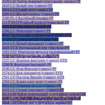
3309 GH Чибли бежевый (струганное дерево) PF
2620 LU Белый лен (глянец) PF
3318 LU Серый лен (глянец) PF
2209 LU Восход солнца (глянец) PF
3330 FLA Кремовый порфир PF
2513 NKD Розовый коралл (кракелюр) PF
2624 LU Хризолит (глянец) PF
2206 LU Фантазия (глянец) PF
0997 QZ Черный селен матовый (кварц) PF
2632 LU Синий металл (глянец) PF
2634 LU Белый пергамент (глянец) PF
2618 TEX Натуральный лен (текстиль) PF
3283 SAT Имитация металла (шлифованный) PF
3297 LUN Натуральный порфир PF
2525 LU Бежевая фантазия (глянец) STD
2206 R Фантазия (матовый) PF
2536 LU Роза Версаля (глянец) PF
2574 LU Беж перламутр (глянец) STD
2591 LU Пастель Верлен (глянец) STD
2594 LU Каркадское море (глянец) PF
2631 LU Зеленый металл (глянец) PF
2635 LU Серый пергамент (глянец) PF
3310 GH Чибли коричневый (струганное дерево) PF
3386 LUN Твид коричневый (лунный рельеф) PF
3318 GH Серый лен (струганное дерево) PF