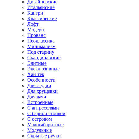
Дизайнерские
Итальянские
Кантри
Классические
Лофт
Модерн
Прованс
Неоклассика
Минимализм
Под старину
Скандинавские
Элитные
Эксклюзивные
Хай-тек
Особенности
Для студии
Для хрущевки
Для дачи
Встроенные
С антресолями
С барной стойкой
С островом
Малогабаритные
Модульные
Скрытые ручки