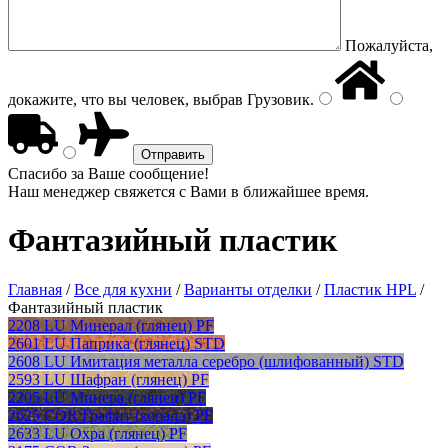
Пожалуйста,
докажите, что вы человек, выбрав
Грузовик
.
Спасибо за Ваше сообщение!
Наш менеджер свяжется с Вами в ближайшее время.
Фантазийный пластик
Главная
/
Все для кухни
/
Варианты отделки
/
Пластик HPL
/
Фантазийный пластик
2208 LU Минерал (глянец) PF
2601 LU Паприка (глянец) STD
2608 LU Имитация металла серебро (шлифованный) STD
2593 LU Шафран (глянец) PF
2205 LU Минера (глянец) PF
2625 COR Графит (коралл) PF
2633 LU Охра (глянец) PF