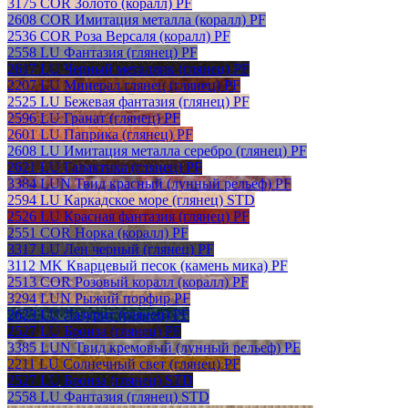
3175 COR Золото (коралл) PF
2608 COR Имитация металла (коралл) PF
2536 COR Роза Версаля (коралл) PF
2558 LU Фантазия (глянец) PF
2617 LU Черный металлик (глянец) PF
2207 LU Минерал глянец (глянец) PF
2525 LU Бежевая фантазия (глянец) PF
2596 LU Гранат (глянец) PF
2601 LU Паприка (глянец) PF
2608 LU Имитация металла серебро (глянец) PF
2621 LU Галактика (глянец) PF
3384 LUN Твид красный (лунный рельеф) PF
2594 LU Каркадское море (глянец) STD
2526 LU Красная фантазия (глянец) PF
2551 COR Норка (коралл) PF
3317 LU Лен черный (глянец) PF
3112 MK Кварцевый песок (камень мика) PF
2513 COR Розовый коралл (коралл) PF
3294 LUN Рыжий порфир PF
2623 LU Лазурит (глянец) PF
2527 LU Бронза (глянец) PF
3385 LUN Твид кремовый (лунный рельеф) PF
2211 LU Солнечный свет (глянец) PF
2527 LU Бронза (глянец) STD
2558 LU Фантазия (глянец) STD