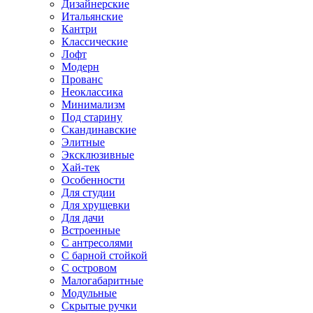
Дизайнерские
Итальянские
Кантри
Классические
Лофт
Модерн
Прованс
Неоклассика
Минимализм
Под старину
Скандинавские
Элитные
Эксклюзивные
Хай-тек
Особенности
Для студии
Для хрущевки
Для дачи
Встроенные
С антресолями
С барной стойкой
С островом
Малогабаритные
Модульные
Скрытые ручки